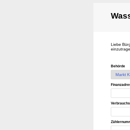
Wass
Liebe Bürg
einzutrage
Behörde
Finanzadres
Verbrauchss
Zählernum