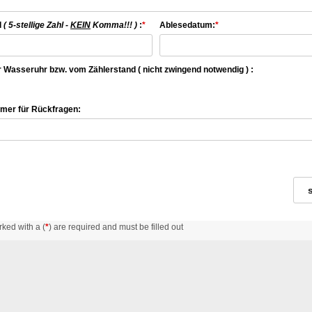
d
( 5-stellige Zahl -
KEIN
Komma!!! )
:
*
Ablesedatum:
*
r Wasseruhr bzw. vom Zählerstand ( nicht zwingend notwendig ) :
mer für Rückfragen:
rked with a (
*
) are required and must be filled out